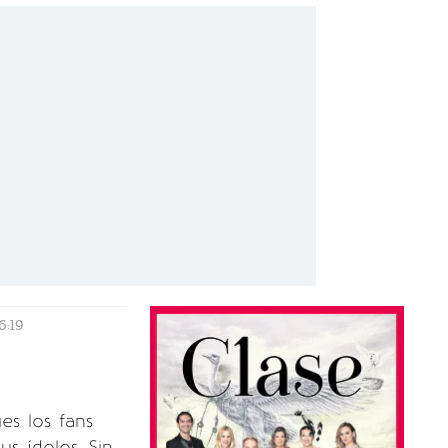
6:19
es los fans
s ídolos. Sin