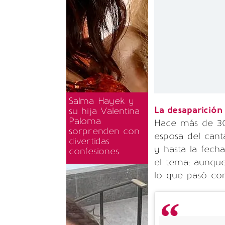
Salma Hayek y
La desaparición
su hija Valentina
Paloma
Hace más de 3
sorprenden con
esposa del can
divertidas
y hasta la fech
confesiones
el tema; aunque
lo que pasó con