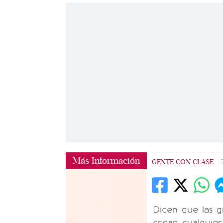
Más Información
GENTE CON CLASE
|
Dicen que las g
crean cualquier