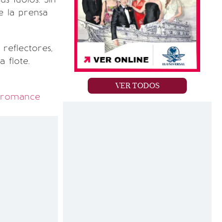
e la prensa
reflectores,
 flote.
VER TODOS
n romance