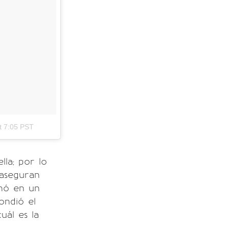
t 7:05 PST
lla; por lo
 aseguran
rnó en un
ondió el
uál es la