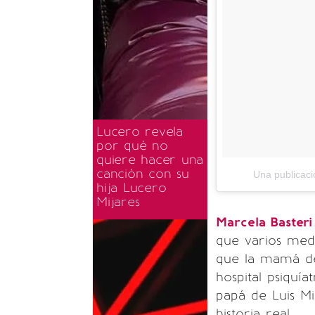
Lucero revela
por qué no
quiere hacer una
canción con su
Una publicac
hija Lucero
Mijares
Marcela Baster
que varios medi
que la mamá del
hospital psiquí
papá de Luis Mi
historia real.