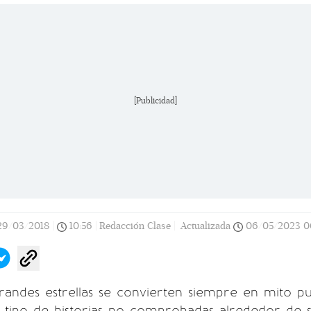
[Publicidad]
29/03/2018
|
10:56
|
Redacción Clase |
Actualizada
06/05/2023
0
randes estrellas se convierten siempre en mito pu
 tipo de historias no comprobadas alrededor de su