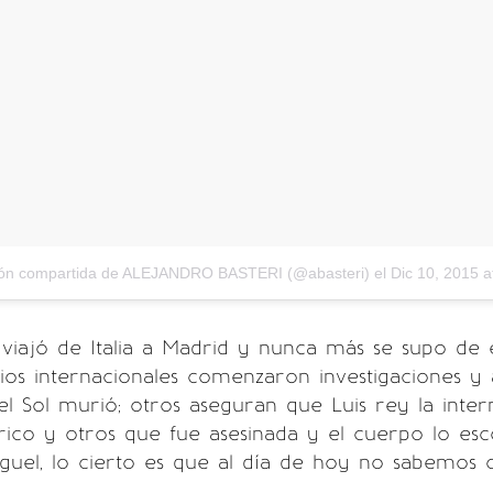
ión compartida de ALEJANDRO BASTERI (@abasteri)
el
Dic 10, 2015 a
i
viajó de Italia a Madrid y nunca más se supo de e
os internacionales comenzaron investigaciones y
 Sol murió; otros aseguran que Luis rey la inte
atrico y otros que fue asesinada y el cuerpo lo esc
guel, lo cierto es que al día de hoy no sabemos c