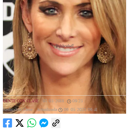
[Publicidad]
GENTE CON CLASE
|
07/03/2018
|
09:23
|
Redacción Clase |
Actualizada
06/05/2023
06:41