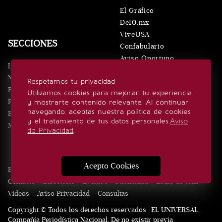
El Gráfico
De10.mx
ViveUSA
SECCIONES
Confabulario
Aviso Oportuno
Inicio
Obituarios
Noticias
Respetamos tu privacidad
Consultas
Eventos
Utilizamos cookies para mejorar tu experiencia
Realeza
y mostrarte contenido relevante. Al continuar
SÍGUENOS
navegando, aceptas nuestra política de cookies
Estilo de vida
y el tratamiento de tus datos personales.
Aviso
Minuto x Minuto
de Privacidad
.
Acepto Cookies
Edición Impresa
Noticias
Quiénes somos
Realeza
Contacto
Directorio
Eventos
Publicidad
Estilo de vida
Videos
Aviso Privacidad
Consultas
Copyright © Todos los derechos reservados | EL UNIVERSAL,
Compañía Periodística Nacional. De no existir previa