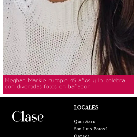
Meghan Markle cumple 45 años y lo celebra
con divertidas fotos en bañador
LOCALES
Querétaro
San Luis Potosí
Oaxaca