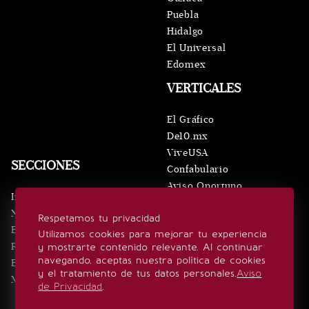
Puebla
Hidalgo
El Universal
Edomex
VERTICALES
El Gráfico
De10.mx
ViveUSA
SECCIONES
Confabulario
Aviso Oportuno
Inicio
Obituarios
Noticias
Respetamos tu privacidad
Consultas
Eventos
Utilizamos cookies para mejorar tu experiencia
Realeza
y mostrarte contenido relevante. Al continuar
SÍGUENOS
navegando, aceptas nuestra política de cookies
Estilo de vida
y el tratamiento de tus datos personales.
Aviso
Minuto x Minuto
de Privacidad
.