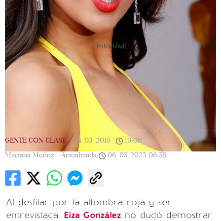
[Publicidad]
GENTE CON CLASE
|
04/03/2018
|
19:06
|
Mariana Muñoz |
Actualizada
06/05/2023
06:58
Al desfilar por la alfombra roja y ser
entrevistada,
Eiza González
no dudó demostrar