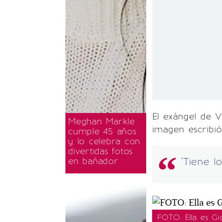
El exángel de V
Meghan Markle
imagen escribió
cumple 45 años
y lo celebra con
divertidas fotos
en bañador
"Tiene l
FOTO: Ella es G