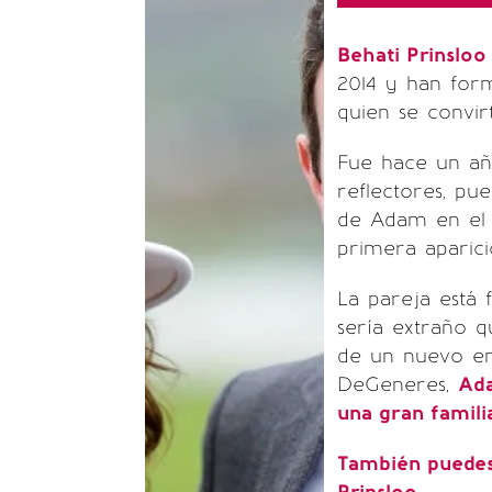
Behati Prinslo
2014 y han for
quien se convi
Fue hace un añ
reflectores, pue
de Adam en el 
primera aparici
La pareja está 
sería extraño 
de un nuevo em
DeGeneres,
Ada
una gran famili
También puedes 