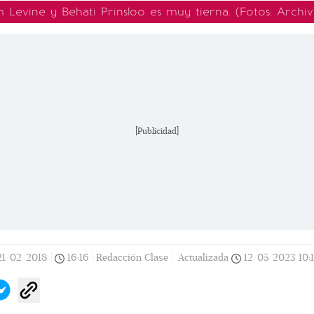
evine y Behati Prinsloo es muy tierna. (Fotos: Archivo
[Publicidad]
21/02/2018
|
16:16
|
Redacción Clase |
Actualizada
12/05/2023
10: