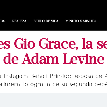
TOS
REALEZA
ESTILO DE VIDA
MINUTO X MINUTO
es Gio Grace, la 
de Adam Levine
 Instagam Behati Prinsloo, esposa de
primera fotografía de su segunda bebé