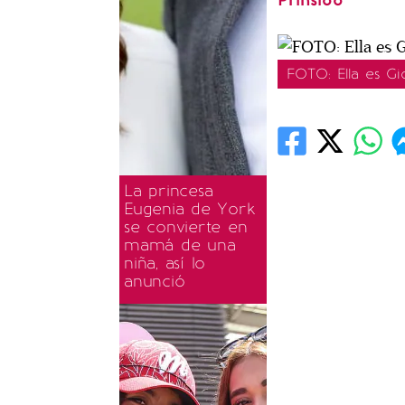
Prinsloo
FOTO: Ella es G
La princesa
Eugenia de York
se convierte en
mamá de una
niña, así lo
anunció