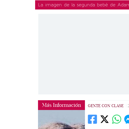
La imagen de la segunda bebé de Adam L
Más Información
GENTE CON CLASE
|