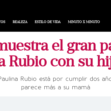
TOS
REALEZA
ESTILO DE VIDA
MINUTO X MINUTO
 muestra el gran p
a Rubio con su hi
Paulina Rubio está por cumplir dos añ
parece más a su mamá