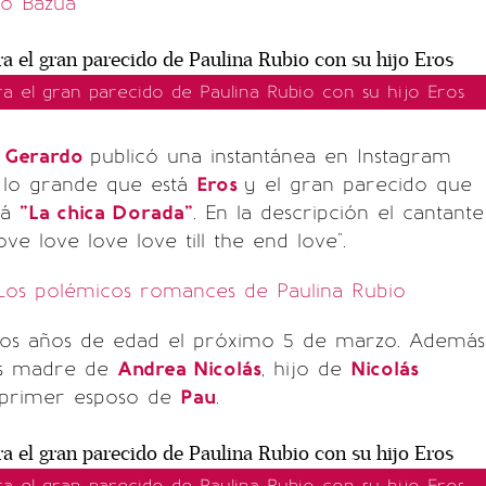
o Bazúa
ra el gran parecido de Paulina Rubio con su hijo Eros
n
Gerardo
publicó una instantánea en Instagram
lo grande que está
Eros
y el gran parecido que
má
"La chica Dorada"
. En la descripción el cantante
ove love love love till the end love".
 Los polémicos romances de Paulina Rubio
dos años de edad el próximo 5 de marzo. Además
s madre de
Andrea Nicolás
, hijo de
Nicolás
 primer esposo de
Pau
.
ra el gran parecido de Paulina Rubio con su hijo Eros