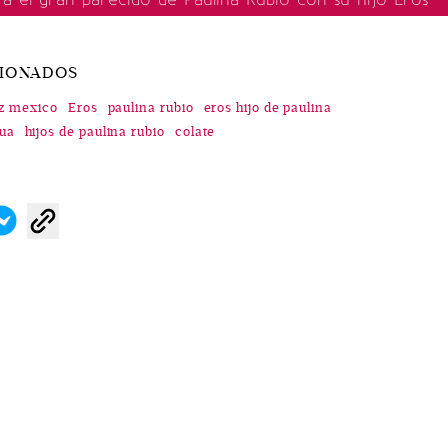
CIONADOS
oz mexico
Eros
paulina rubio
eros hijo de paulina
zua
hijos de paulina rubio
colate