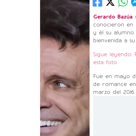
Gerardo Bazúa
y
conocieron en
y él su alumno.
bienvenida a su
Sigue leyendo: 
esta foto
Fue en mayo de
de romance e
marzo del 2016.