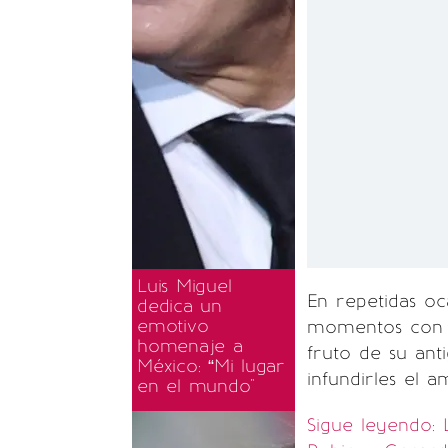
Luis Miguel
En repetidas o
dedica un
emotivo
momentos co
homenaje a
fruto de su ant
México: “Mi lugar
infundirles el 
en el mundo"
Sigue leyendo: 