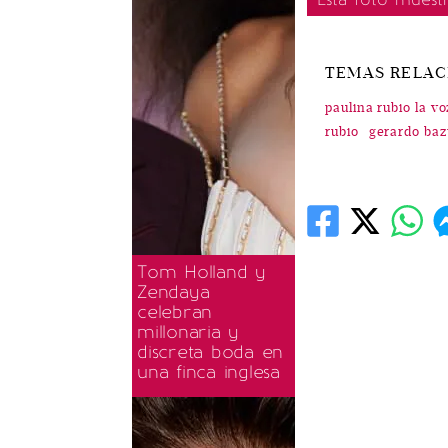
TEMAS RELA
paulina rubio la v
rubio
gerardo ba
Tom Holland y
Zendaya
celebran
millonaria y
discreta boda en
una finca inglesa