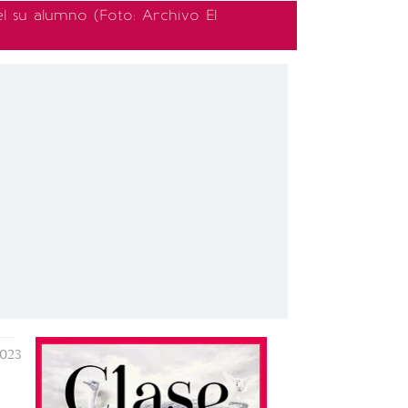
l su alumno (Foto: Archivo El
2023