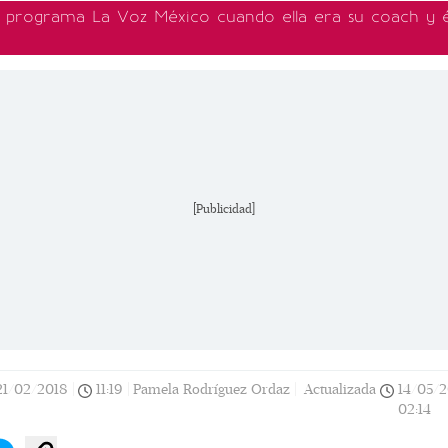
 programa La Voz México cuando ella era su coach y é
[Publicidad]
21/02/2018
|
11:19
|
Pamela Rodríguez Ordaz |
Actualizada
14/05/
02:14