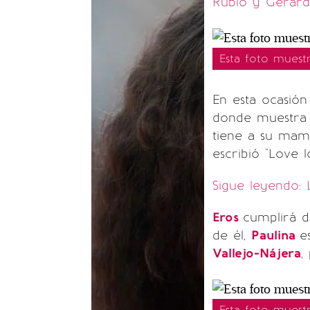
Rubio y Gerard
Esta foto muest
En esta ocasió
donde muestra 
tiene a su ma
escribió "Love l
Sigue leyendo:
Eros
cumplirá 
de él,
Paulina
e
Vallejo-Nájera
,
Esta foto muest