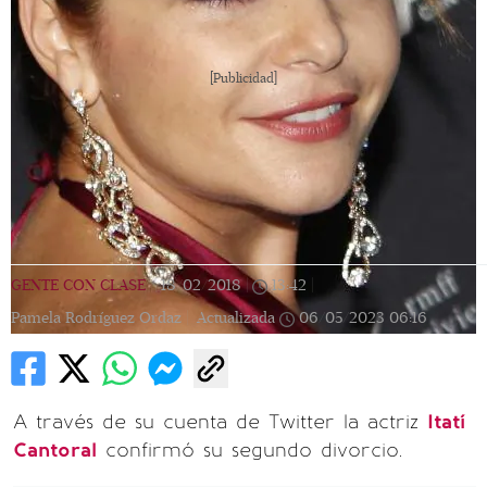
[Publicidad]
GENTE CON CLASE
|
18/02/2018
|
13:42
|
Pamela Rodríguez Ordaz |
Actualizada
06/05/2023
06:16
A través de su cuenta de Twitter la actriz
Itatí
Cantoral
confirmó su segundo divorcio.