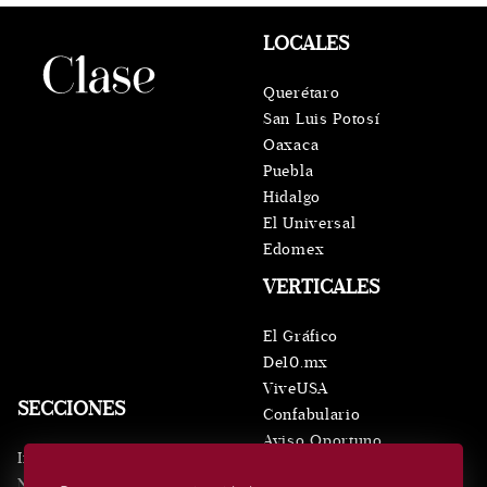
LOCALES
Querétaro
San Luis Potosí
Oaxaca
Puebla
Hidalgo
El Universal
Edomex
VERTICALES
El Gráfico
De10.mx
ViveUSA
SECCIONES
Confabulario
Aviso Oportuno
Inicio
Obituarios
Noticias