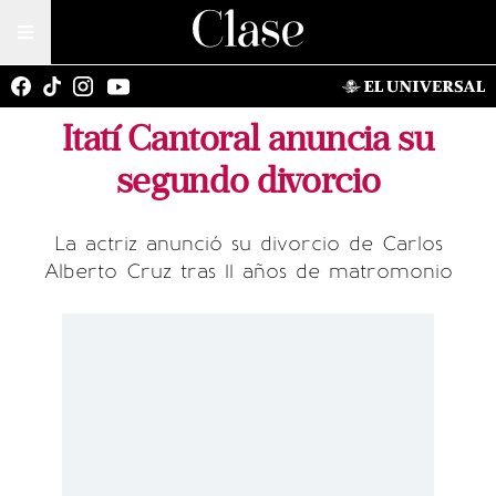
Itatí Cantoral anuncia su
segundo divorcio
La actriz anunció su divorcio de Carlos
Alberto Cruz tras 11 años de matromonio