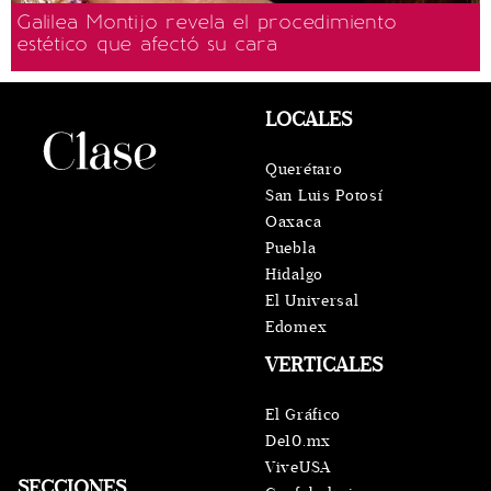
Galilea Montijo revela el procedimiento
estético que afectó su cara
LOCALES
Querétaro
San Luis Potosí
Oaxaca
Puebla
Hidalgo
El Universal
Edomex
VERTICALES
El Gráfico
De10.mx
ViveUSA
SECCIONES