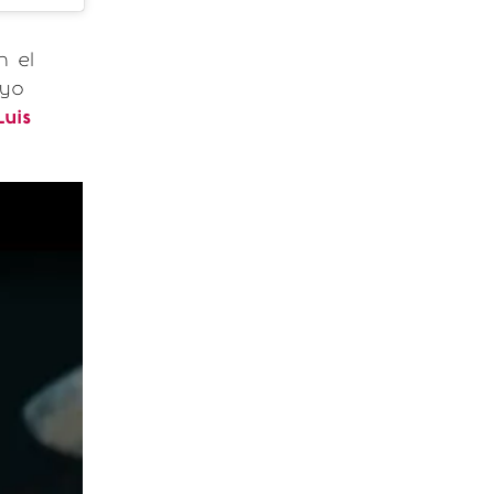
n el
ayo
uis