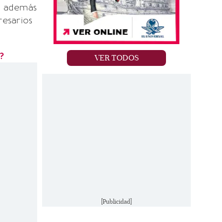
; además
resarios
?
VER TODOS
[Publicidad]