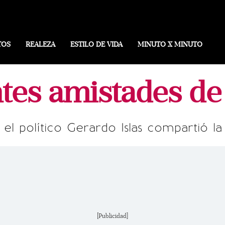
TOS
REALEZA
ESTILO DE VIDA
MINUTO X MINUTO
ntes amistades de
el político Gerardo Islas compartió l
[Publicidad]