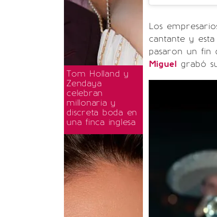
Los empresari
cantante y est
pasaron un fin 
Miguel
grabó su 
Tom Holland y
Zendaya
celebran
millonaria y
discreta boda en
una finca inglesa