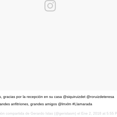
 gracias por la recepción en su casa @siquiruizdet @roruizdeteresa
randes anfitriones, grandes amigos @lmxlm #Llamarada
ión compartida de
Gerardo Islas
(@gerislasm) el
Ene 2, 2018 at 5:55 