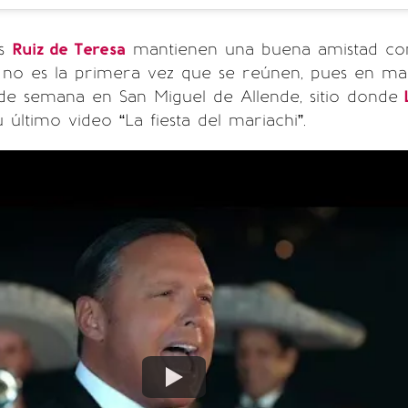
os
Ruiz de Teresa
mantienen una buena amistad co
a no es la primera vez que se reúnen, pues en m
de semana en San Miguel de Allende, sitio donde
L
último video “La fiesta del mariachi”.