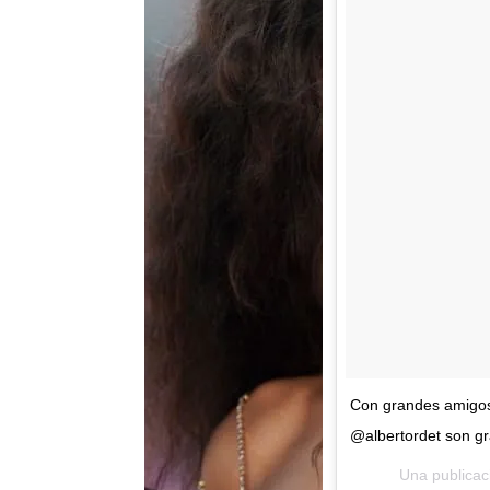
Con grandes amigos,
@albertordet son g
Una publicac