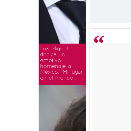
Luis Miguel
dedica un
emotivo
homenaje a
México: “Mi lugar
en el mundo"