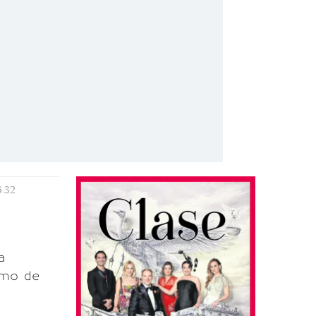
:32
a
omo de