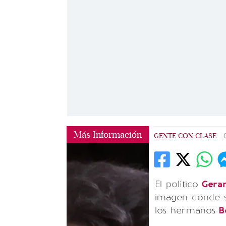
Más Información
GENTE CON CLASE
|
El político
Gerar
imagen donde 
los hermanos
Be