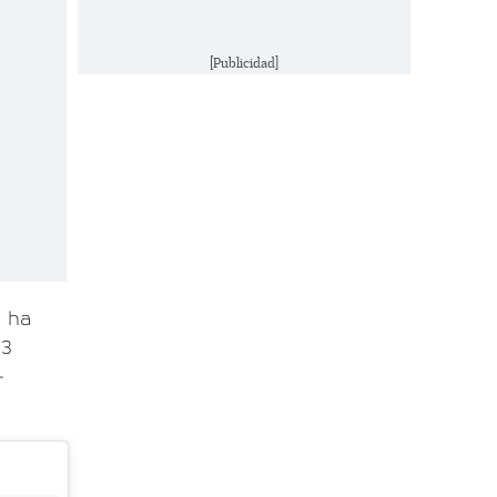
[Publicidad]
 ha
13
-