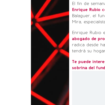
El fin de seman
Enrique Rubio c
Balaguer, el fu
Mira, especiali
Enrique Rubio 
abogado de pro
radica desde h
tendrá su hogar
Te puede intere
sobrina del fun