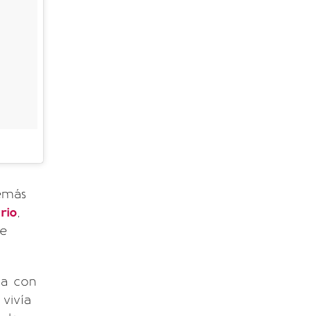
demás
rio
,
de
a con
vivía