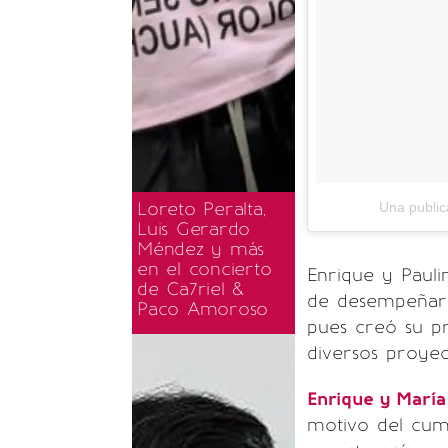
Loreto Peralta,
Una public
Luis Gerardo
Méndez y más
en el concierto
Enrique y Pauli
de Ca7riel &
de desempeñar
Paco Amoroso
pues creó su pr
diversos proyect
Enrique y María
motivo del cum