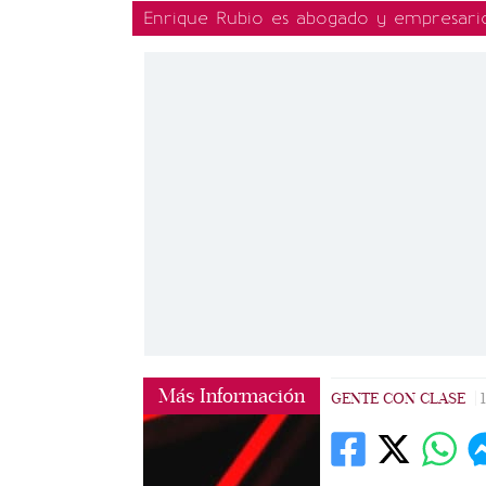
Enrique Rubio es abogado y empresari
Más Información
GENTE CON CLASE
|