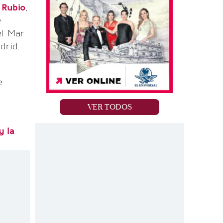
 Rubio
,
e
el Mar
drid.
e
VER TODOS
y la