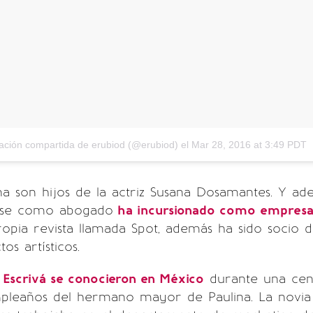
ación compartida de erubiod (@erubiod)
el
Mar 28, 2016 at 3:49 PDT
na son hijos de la actriz Susana Dosamantes. Y a
se como abogado
ha incursionado como empresa
opia revista llamada Spot, además ha sido socio 
os artísticos.
 Escrivá se conocieron en México
durante una cen
pleaños del hermano mayor de Paulina. La novia 