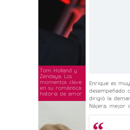
Tom Holland y
Zendaya: Los
momentos clave
Enrique es muy
en su romántica
desempeñado
historia de amor
dirigió la dema
Nájera, mejor 