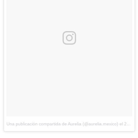
Una publicación compartida de Aurelia (@aurelia.mexico)
el
29 de Nov de 2017 a la(s) 11:32 PST