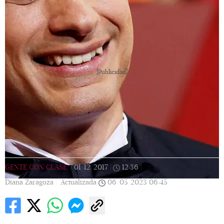
[Publicidad]
GENTE CON CLASE
|
01/12/2017
|
12:36
|
Diana Zaragoza |
Actualizada
06/05/2023
06:45