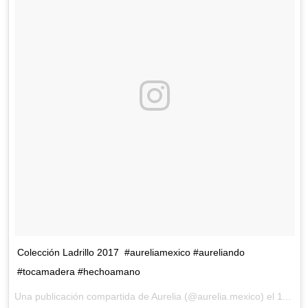
Colección Ladrillo 2017 #aureliamexico #aureliando
#tocamadera #hechoamano
Una publicación compartida de Aurelia (@aurelia.mexico) el
11 de Nov de 2017 a la(s) 11:16 PST