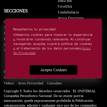
De10.mx
ViveUSA
SECCIONES
Confabulario
Aviso Oportuno
Inicio
Obituarios
Noticias
Respetamos tu privacidad
Consultas
Eventos
Utilizamos cookies para mejorar tu experiencia
Realeza
y mostrarte contenido relevante. Al continuar
SÍGUENOS
navegando, aceptas nuestra política de cookies
Estilo de vida
y el tratamiento de tus datos personales.
Aviso
Minuto x Minuto
de Privacidad
.
Acepto Cookies
Edición Impresa
Noticias
Quiénes somos
Realeza
Contacto
Directorio
Eventos
Publicidad
Estilo de vida
Videos
Aviso Privacidad
Consultas
Copyright © Todos los derechos reservados | EL UNIVERSAL,
Compañía Periodística Nacional. De no existir previa
autorización, queda expresamente prohibida la Publicación,
retransmisión, edición y cualquier otro uso de los contenidos