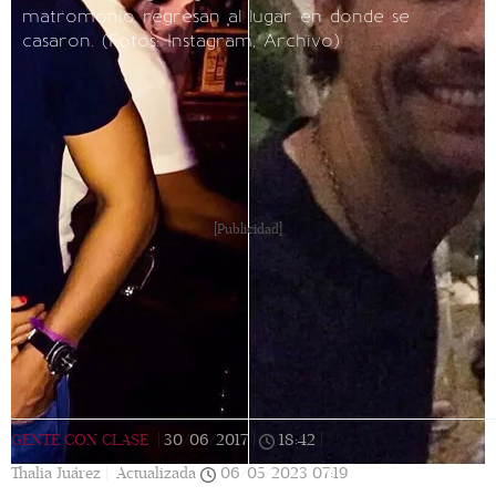
matromonio regresan al lugar en donde se
casaron.
(Fotos: Instagram, Archivo)
[Publicidad]
GENTE CON CLASE
|
30/06/2017
|
18:42
|
Thalia Juárez |
Actualizada
06/05/2023
07:19