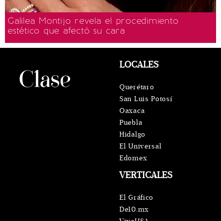
Galilea Montijo revela el procedimiento
estético que afectó su cara
LOCALES
Querétaro
San Luis Potosí
Oaxaca
Puebla
Hidalgo
El Universal
Edomex
VERTICALES
El Gráfico
De10.mx