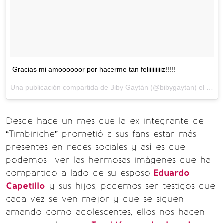
Gracias mi amoooooor por hacerme tan feliiiiiiiiiz!!!!!
Una publicación compartida de Biby Gaytán (@bibygaytan) el
10 de
Desde hace un mes que la ex integrante de
“Timbiriche” prometió a sus fans estar más
presentes en redes sociales y así es que
podemos ver las hermosas imágenes que ha
compartido a lado de su esposo
Eduardo
Capetillo
y sus hijos, podemos ser testigos que
cada vez se ven mejor y que se siguen
amando como adolescentes, ellos nos hacen