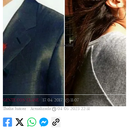
[Publicidad]
GENTE CON CLASE
|
17/04/2017
|
11:07
|
Thalia Juárez |
Actualizada
04/05/2023
22:51