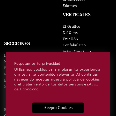
Edomex
VERTICALES
El Gráfico
De10.mx
ViveUSA
SECCIONES
Confabulario
Aviso Oportuno
Inicio
Obituarios
Noticias
Respetamos tu privacidad
Consultas
Eventos
Utilizamos cookies para mejorar tu experiencia
Realeza
y mostrarte contenido relevante. Al continuar
SÍGUENOS
navegando, aceptas nuestra política de cookies
Estilo de vida
y el tratamiento de tus datos personales.
Aviso
Minuto x Minuto
de Privacidad
.
Acepto Cookies
Edición Impresa
Noticias
Quiénes somos
Realeza
Contacto
Directorio
Eventos
Publicidad
Estilo de vida