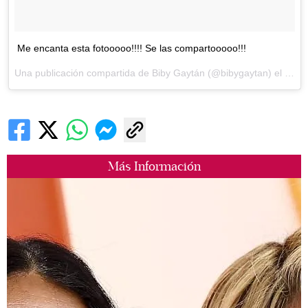
Me encanta esta fotooooo!!!! Se las compartooooo!!!
Una publicación compartida de Biby Gaytán (@bibygaytan) el
8 de 
Más Información