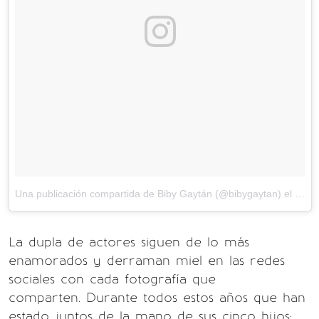
Una publicación compartida de Biby Gaytán (@bibygaytan)
el
11 de
La dupla de actores siguen de lo más
enamorados y derraman miel en las redes
sociales con cada fotografía que
comparten. Durante todos estos años que han
estado juntos de la mano de sus cinco hijos: