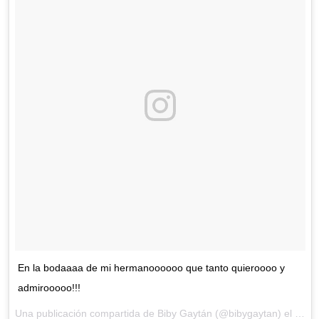
En la bodaaaa de mi hermanoooooo que tanto quieroooo y
admirooooo!!!
Una publicación compartida de Biby Gaytán (@bibygaytan) el
8 de 