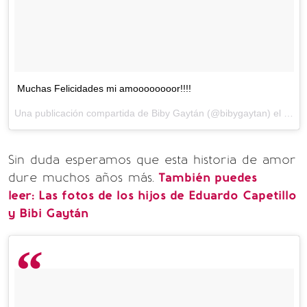
Muchas Felicidades mi amoooooooor!!!!
Una publicación compartida de Biby Gaytán (@bibygaytan) el
13 de
Sin duda esperamos que esta historia de amor
dure muchos años más.
También puedes
leer: Las fotos de los hijos de Eduardo Capetillo
y Bibi Gaytán