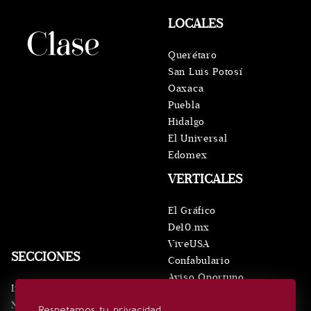
LOCALES
Querétaro
San Luis Potosí
Oaxaca
Puebla
Hidalgo
El Universal
Edomex
VERTICALES
El Gráfico
De10.mx
ViveUSA
SECCIONES
Confabulario
Aviso Oportuno
Inicio
Obituarios
Noticias
Respetamos tu privacidad
Consultas