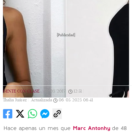
[Publicidad]
GENTE CON CLASE
|
22/03/2017
|
12:51
|
Thalia Juárez |
Actualizada
06/05/2023
06:41
Hace apenas un mes que
Marc Antonhy
de 48