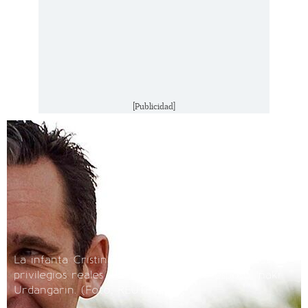
[Publicidad]
La infanta Cristina ha decidido renunciar a sus
privilegios reales por el amor de su esposo Iñaki
Urdangarin.
(Foto: REUTERS)