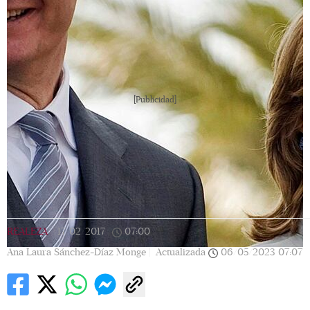
[Publicidad]
REALEZA
|
17/02/2017
|
07:00
|
Ana Laura Sánchez-Díaz Monge |
Actualizada
06/05/2023
07:07