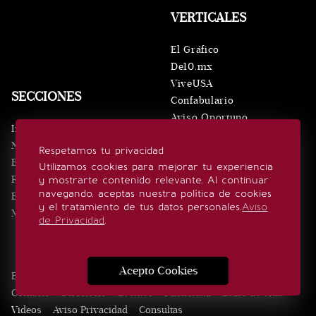
VERTICALES
El Gráfico
De10.mx
ViveUSA
SECCIONES
Confabulario
Aviso Oportuno
Inicio
Obituarios
Noticias
Respetamos tu privacidad
Consultas
Eventos
Utilizamos cookies para mejorar tu experiencia
Realeza
y mostrarte contenido relevante. Al continuar
SÍGUENOS
navegando, aceptas nuestra política de cookies
Estilo de vida
y el tratamiento de tus datos personales.
Aviso
Minuto x Minuto
de Privacidad
.
Acepto Cookies
Edición Impresa
Noticias
Quiénes somos
Realeza
Contacto
Directorio
Eventos
Publicidad
Estilo de vida
Videos
Aviso Privacidad
Consultas