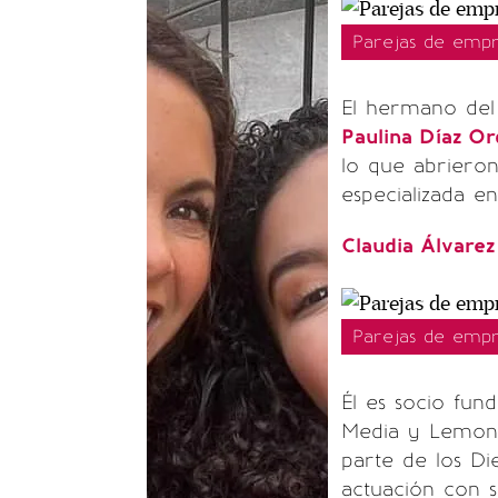
Parejas de empr
El hermano del
Paulina Díaz Or
lo que abrieron
especializada en
Claudia Álvare
Parejas de empr
Él es socio f
Media y Lemon 
parte de los Di
actuación con 