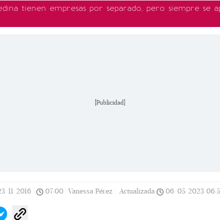
 Medina tienen empresas por separado, pero siempre se
[Publicidad]
23/11/2016
|
07:00
|
Vanessa Pérez |
Actualizada
06/05/2023
06:5