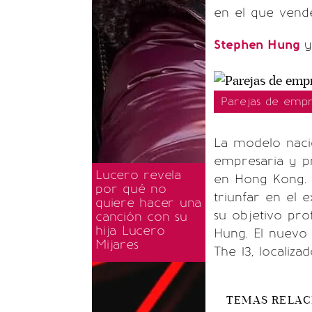
en el que vende
Stephen Hung
y
Parejas de empr
La modelo naci
empresaria y p
Lucero revela
en Hong Kong. H
por qué no
triunfar en el 
quiere hacer una
su objetivo pro
canción con su
hija Lucero
Hung. El nuevo 
Mijares
The 13, localiza
TEMAS RELA