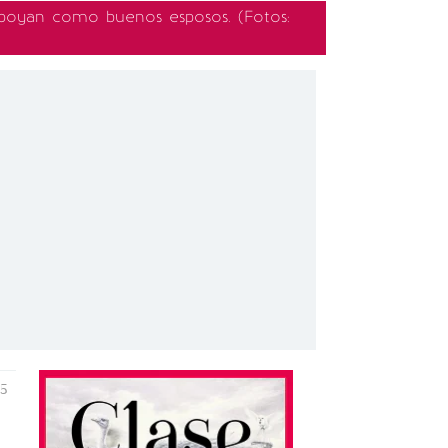
 apoyan como buenos esposos.
(Fotos:
5