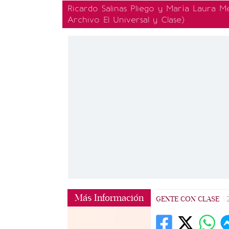
Ricardo Salinas Pliego y María Laura
Archivo El Universal y Clase)
Más Información
GENTE CON CLASE
|