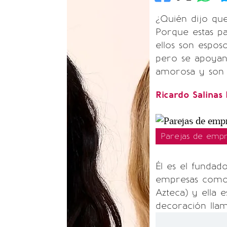
¿Quién dijo que
Porque estas p
ellos son espos
pero se apoyan
amorosa y son 
Ricardo Salinas 
Parejas de empr
Él es el fundad
empresas como T
Azteca) y ella 
decoración llam