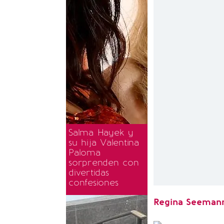
Salma Hayek y
su hija Valentina
Paloma
sorprenden con
divertidas
confesiones
Regina Seema