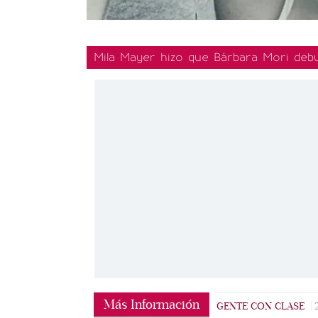
Mila Mayer hizo que Bárbara Mori debu
Más Información
GENTE CON CLASE
|