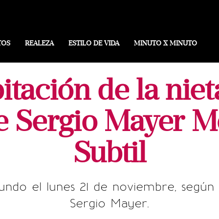
TOS
REALEZA
ESTILO DE VIDA
MINUTO X MINUTO
bitación de la nie
de Sergio Mayer Mo
Subtil
undo el lunes 21 de noviembre, según 
Sergio Mayer.