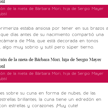
ción de la nieta de Bárbara Mori, hija de Sergio Mayer
btil
rimeriza estaba ansiosa por tener en sus brazos 
 que días antes de su nacimiento compartió una
ecámara de Mila, que está decorada en tonos
s, algo muy sobrio y sutil pero súper tierno.
ción de la nieta de Bárbara Mori, hija de Sergio Mayer
btil
les sobre su cuna en forma de nubes, de las
strellas brillantes; la cuna tiene un edredón en
on estrellas y corazones. ¡Muy cute!