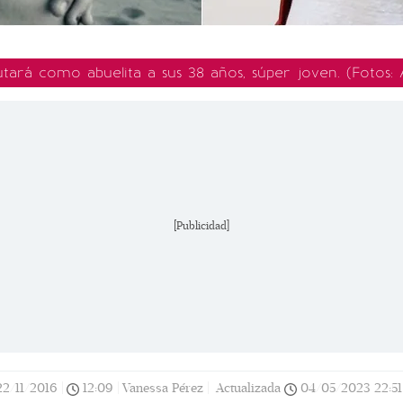
tará como abuelita a sus 38 años, súper joven.
(Fotos:
[Publicidad]
22/11/2016
|
12:09
|
Vanessa Pérez |
Actualizada
04/05/2023
22:51