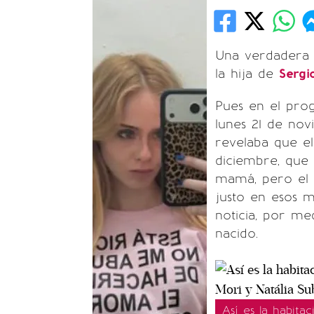
Una verdadera 
la hija de
Sergi
Pues en el pro
lunes 21 de nov
revelaba que el
diciembre, que
mamá, pero el 
justo en esos m
noticia, por med
nacido.
Así es la habita