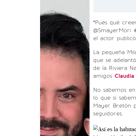
“Pues qué creen
@SmayerMori #B
el actor publicó
La pequeña Mila
que se adelantó
de la Riviera N
amigos
Claudia
No sabemos en 
lo que sí sabem
Mayer Bretón pu
seguidores.