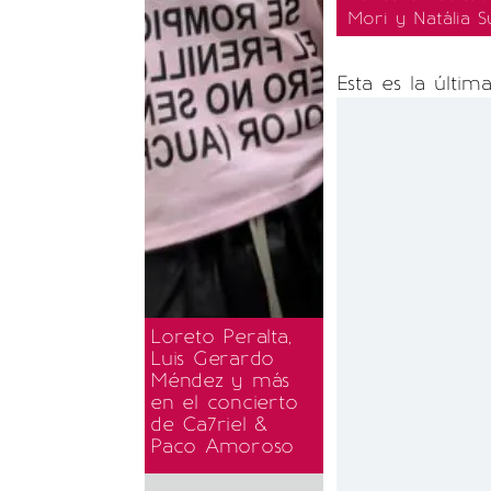
Mori y Natália Su
Esta es la últi
Loreto Peralta,
Luis Gerardo
Méndez y más
en el concierto
de Ca7riel &
Paco Amoroso