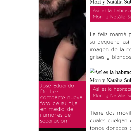
Así es la habita
Mori y Natália Su
La feliz mamá p
su pequeña, así
imagen de la r
grises y blanco
José Eduardo
Así es la habita
Derbez
Mori y Natália Su
comparte nueva
foto de su hija
en medio de
Tiene dos móvi
rumores de
cuales cuelgan e
separación
tonos dorados c