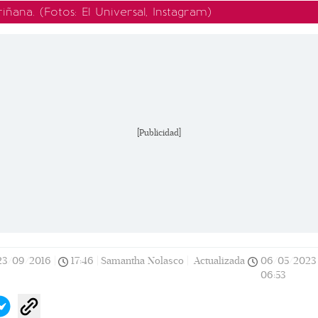
riñana.
(Fotos: El Universal, Instagram)
[Publicidad]
23/09/2016
|
17:46
|
Samantha Nolasco |
Actualizada
06/05/2023
06:53