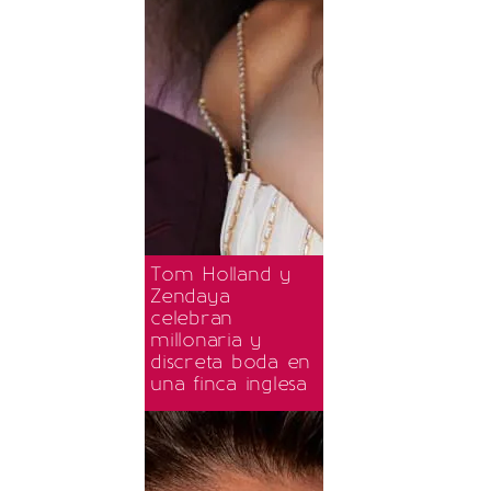
Tom Holland y
Zendaya
celebran
millonaria y
discreta boda en
una finca inglesa