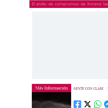
El anilllo de compromiso de Ximena Sa
Más Información
GENTE CON CLASE
|