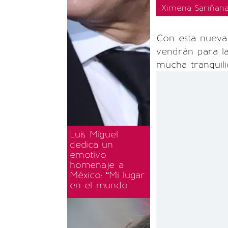
Ximena Sariñana
Con esta nueva
vendrán para la
mucha tranquili
Luis Miguel
dedica un
emotivo
homenaje a
México: “Mi lugar
en el mundo"