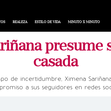
TOS
REALEZA
ESTILO DE VIDA
MINUTO X MINUTO
iñana presume s
casada
 de incertidumbre, Ximena Sariñana 
romiso a sus seguidores en redes soci