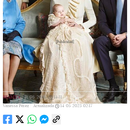
[Publicidad]
REALEZA
|
31/08/2016
|
14:31
|
Vanessa Pérez |
Actualizada
14/05/2023
02:17