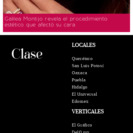
Galilea Montijo revela el procedimiento
estético que afectó su cara
LOCALES
Querétaro
San Luis Potosí
Oaxaca
Puebla
Hidalgo
El Universal
Edomex
VERTICALES
El Gráfico
De10.mx