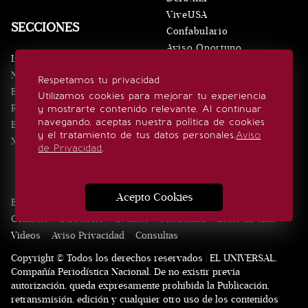
ViveUSA
SECCIONES
Confabulario
Aviso Oportuno
Inicio
Obituarios
Noticias
Respetamos tu privacidad
Consultas
Eventos
Utilizamos cookies para mejorar tu experiencia
Realeza
y mostrarte contenido relevante. Al continuar
SÍGUENOS
navegando, aceptas nuestra política de cookies
Estilo de vida
y el tratamiento de tus datos personales.
Aviso
Minuto x Minuto
de Privacidad
.
Acepto Cookies
Edición Impresa
Noticias
Quiénes somos
Realeza
Contacto
Directorio
Eventos
Publicidad
Estilo de vida
Videos
Aviso Privacidad
Consultas
Copyright © Todos los derechos reservados | EL UNIVERSAL,
Compañía Periodística Nacional. De no existir previa
autorización, queda expresamente prohibida la Publicación,
retransmisión, edición y cualquier otro uso de los contenidos