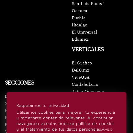
San Luis Potosí
Oaxaca
Puebla
Hidalgo
El Universal
Edomex
VERTICALES
El Gráfico
De10.mx
ViveUSA
SECCIONES
Confabulario
Aviso Oportuno
Inicio
Obituarios
Noticias
Respetamos tu privacidad
Consultas
Eventos
Utilizamos cookies para mejorar tu experiencia
Realeza
y mostrarte contenido relevante. Al continuar
SÍGUENOS
navegando, aceptas nuestra política de cookies
Estilo de vida
y el tratamiento de tus datos personales.
Aviso
Minuto x Minuto