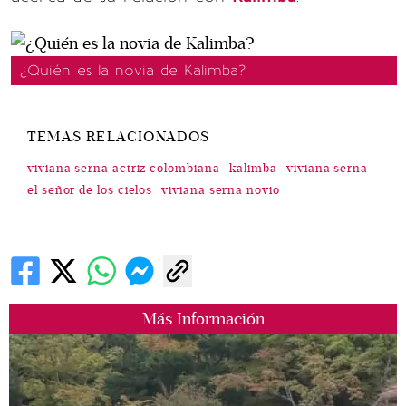
¿Quién es la novia de Kalimba?
TEMAS RELACIONADOS
viviana serna actriz colombiana
kalimba
viviana serna
el señor de los cielos
viviana serna novio
Más Información