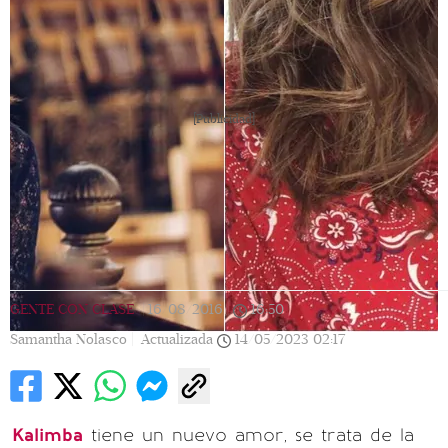
[Publicidad]
GENTE CON CLASE
|
16/08/2016
|
16:50
|
Samantha Nolasco |
Actualizada
14/05/2023
02:17
Kalimba
tiene un nuevo amor, se trata de la