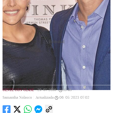
[Publicidad]
GENTE CON CLASE
|
29/07/2016
|
16:48
|
Samantha Nolasco |
Actualizada
06/05/2023
07:02