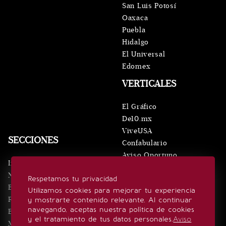
San Luis Potosí
Oaxaca
Puebla
Hidalgo
El Universal
Edomex
VERTICALES
El Gráfico
De10.mx
ViveUSA
SECCIONES
Confabulario
Aviso Oportuno
Inicio
Obituarios
Noticias
Respetamos tu privacidad
Consultas
Eventos
Utilizamos cookies para mejorar tu experiencia
Realeza
y mostrarte contenido relevante. Al continuar
SÍGUENOS
navegando, aceptas nuestra política de cookies
Estilo de vida
y el tratamiento de tus datos personales.
Aviso
Minuto x Minuto